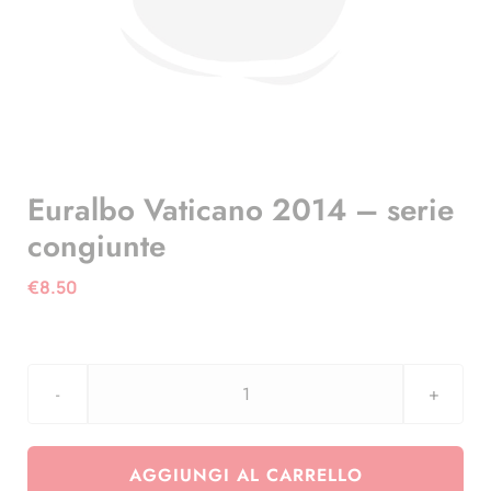
Euralbo Vaticano 2014 – serie
congiunte
€
8.50
Euralbo
Vaticano
2014
AGGIUNGI AL CARRELLO