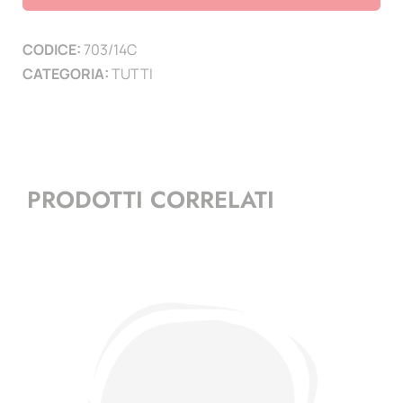
-
serie
CODICE:
703/14C
congiunte
CATEGORIA:
TUTTI
quantità
PRODOTTI CORRELATI