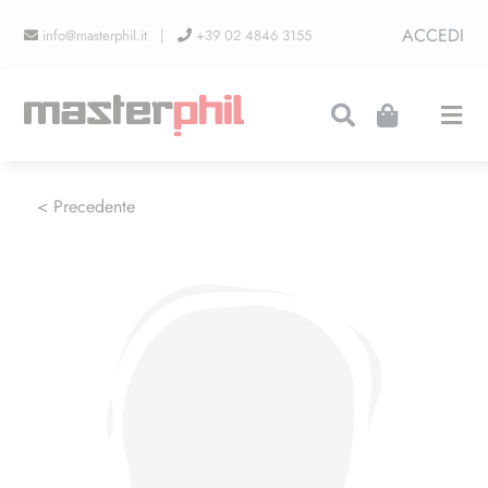
Salta
ACCEDI
info@masterphil.it |
+39 02 4846 3155
al
contenuto
Togg
Navi
PRODUZIONI
< Precedente
LINEA COLLEZIONISMO
FIERE
CONTATTI