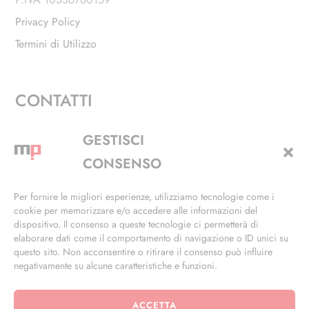
Privacy Policy
Termini di Utilizzo
CONTATTI
Via Alfieri, 27 - Trezzano Sul Naviglio (MI)
GESTISCI
+39 02 4846 3155
CONSENSO
+39 02 4846 3148
Per fornire le migliori esperienze, utilizziamo tecnologie come i
cookie per memorizzare e/o accedere alle informazioni del
info@masterphil.it
dispositivo. Il consenso a queste tecnologie ci permetterà di
elaborare dati come il comportamento di navigazione o ID unici su
questo sito. Non acconsentire o ritirare il consenso può influire
negativamente su alcune caratteristiche e funzioni.
ACCETTA