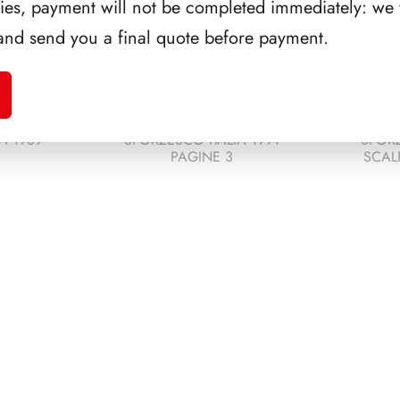
ries, payment will not be completed immediately: we w
and send you a final quote before payment.
A 1989
SFORZESCO ITALIA 1991
SFORZ
PAGINE 3
SCAL