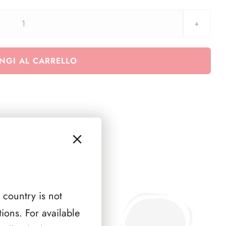
Euralbo
Vaticano
2014
NGI AL CARRELLO
-
Charlie
Chaplin
-
minifoglio
quantità
 country is not
ions. For available