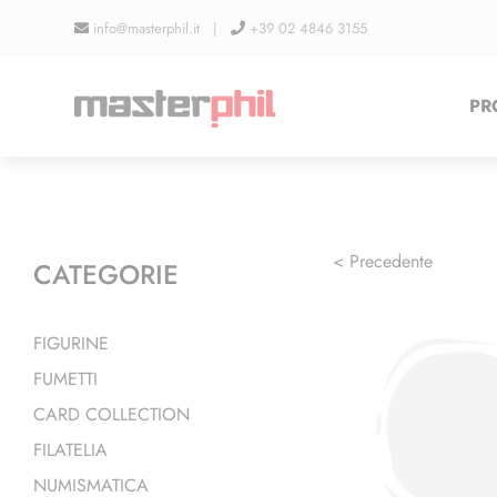
Salta
info@masterphil.it |
+39 02 4846 3155
al
contenuto
PR
< Precedente
CATEGORIE
FIGURINE
FUMETTI
CARD COLLECTION
FILATELIA
NUMISMATICA