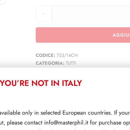
AGGIU
CODICE:
753/14CH
CATEGORIA:
TUTTI
YOU’RE NOT IN ITALY
CORRELATI
available only in selected European countries. If your
ut, please contact
info@masterphil.it
for purchase opt