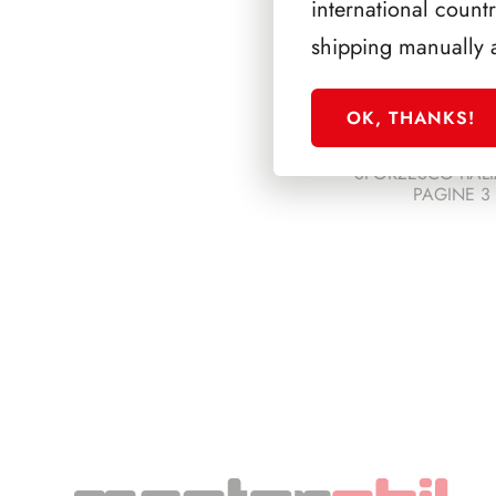
international count
shipping manually 
OK, THANKS!
SFORZESCO ITALI
PAGINE 3