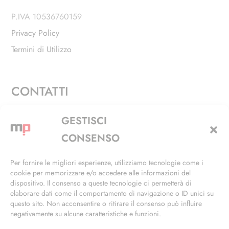
P.IVA 10536760159
Privacy Policy
Termini di Utilizzo
CONTATTI
Via Alfieri, 27 - Trezzano Sul Naviglio (MI)
GESTISCI
+39 02 4846 3155
CONSENSO
+39 02 4846 3148
Per fornire le migliori esperienze, utilizziamo tecnologie come i
cookie per memorizzare e/o accedere alle informazioni del
info@masterphil.it
dispositivo. Il consenso a queste tecnologie ci permetterà di
elaborare dati come il comportamento di navigazione o ID unici su
questo sito. Non acconsentire o ritirare il consenso può influire
negativamente su alcune caratteristiche e funzioni.