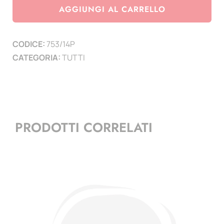
2014
AGGIUNGI AL CARRELLO
-
Beatificazione
CODICE:
753/14P
Papa
CATEGORIA:
TUTTI
PaoloVI
-
minifoglio
quantità
PRODOTTI CORRELATI