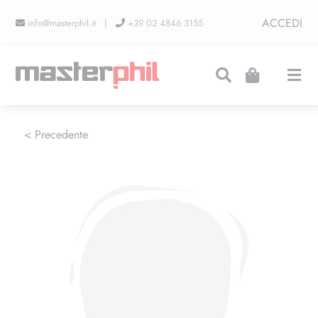
Salta
ACCEDI
info@masterphil.it |
+39 02 4846 3155
al
contenuto
Togg
Navi
PRODUZIONI
< Precedente
LINEA COLLEZIONISMO
FIERE
CONTATTI