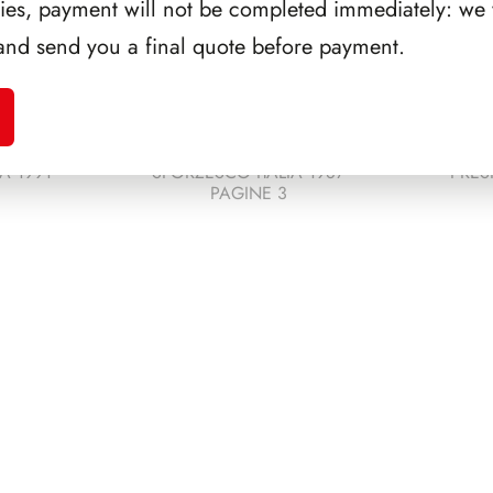
ries, payment will not be completed immediately: we w
and send you a final quote before payment.
A 1991
SFORZESCO ITALIA 1987
PRES
PAGINE 3