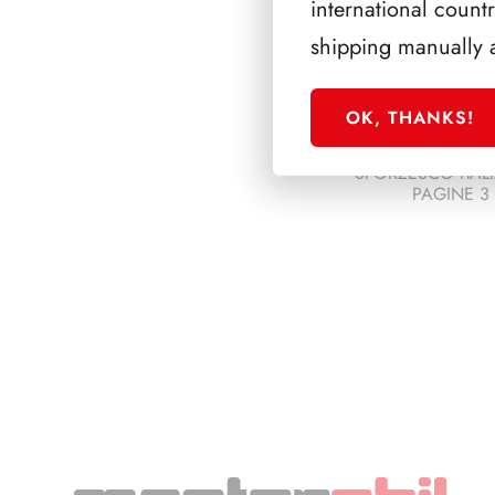
international count
shipping manually 
OK, THANKS!
SFORZESCO ITALI
PAGINE 3