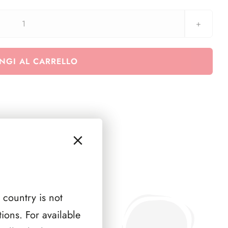
Euralbo
Vaticano
2013
NGI AL CARRELLO
-
Certificato
Colonnato
Papa
Francesco
quantità
 country is not
ions. For available