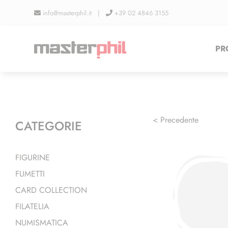
Salta
info@masterphil.it |
+39 02 4846 3155
al
contenuto
PR
< Precedente
CATEGORIE
FIGURINE
FUMETTI
CARD COLLECTION
FILATELIA
NUMISMATICA