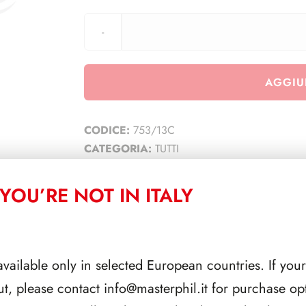
AGGIU
CODICE:
753/13C
CATEGORIA:
TUTTI
YOU’RE NOT IN ITALY
CORRELATI
available only in selected European countries. If your
ut, please contact
info@masterphil.it
for purchase opt