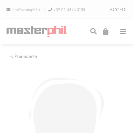
Salta
ACCEDI
info@masterphil.it |
+39 02 4846 3155
al
contenuto
Togg
Navi
PRODUZIONI
< Precedente
LINEA COLLEZIONISMO
FIERE
CONTATTI