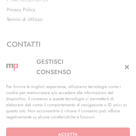
Privacy Policy
Termini di Utilizzo
CONTATTI
Via Alfieri, 27 - Trezzano Sul Naviglio (MI)
GESTISCI
+39 02 4846 3155
CONSENSO
+39 02 4846 3148
Per fornire le migliori esperienze, utilizziamo tecnologie come i
cookie per memorizzare e/o accedere alle informazioni del
info@masterphil.it
dispositivo. Il consenso a queste tecnologie ci permetterà di
elaborare dati come il comportamento di navigazione o ID unici su
questo sito. Non acconsentire o ritirare il consenso può influire
negativamente su alcune caratteristiche e funzioni.
ACCETTA