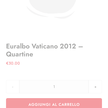
Euralbo Vaticano 2012 –
Quartine
€
30.00
Euralbo
Vaticano
2012
AGGIUNGI AL CARRELLO