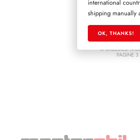
international count
shipping manually 
OK, THANKS!
SFORZESCO ITALI
PAGINE 3