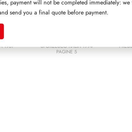
ries, payment will not be completed immediately: we w
and send you a final quote before payment.
A 1987
SFORZESCO ITALIA 1994
PRES
PAGINE 5