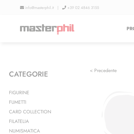
Salta
info@masterphil.it |
+39 02 4846 3155
al
contenuto
PR
< Precedente
CATEGORIE
FIGURINE
FUMETTI
CARD COLLECTION
FILATELIA
NUMISMATICA