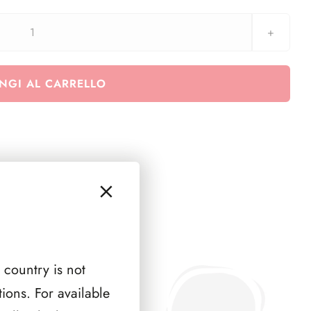
Euralbo
Vaticano
2004
NGI AL CARRELLO
compreso
serie
automatici
FRAMA
quantità
 country is not
ions. For available