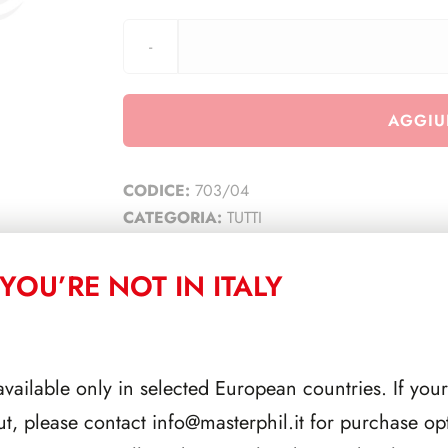
AGGIU
CODICE:
703/04
CATEGORIA:
TUTTI
YOU’RE NOT IN ITALY
CORRELATI
available only in selected European countries. If your
ut, please contact
info@masterphil.it
for purchase opt