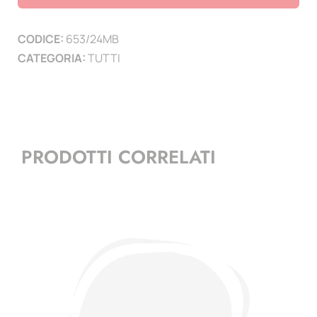
2024
-
CODICE:
653/24MB
D.
CATEGORIA:
TUTTI
Maria
Belzoppi
1mf
quantità
PRODOTTI CORRELATI