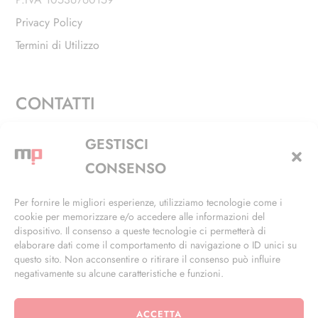
Privacy Policy
Termini di Utilizzo
CONTATTI
Via Alfieri, 27 - Trezzano Sul Naviglio (MI)
GESTISCI
+39 02 4846 3155
CONSENSO
+39 02 4846 3148
Per fornire le migliori esperienze, utilizziamo tecnologie come i
cookie per memorizzare e/o accedere alle informazioni del
info@masterphil.it
dispositivo. Il consenso a queste tecnologie ci permetterà di
elaborare dati come il comportamento di navigazione o ID unici su
questo sito. Non acconsentire o ritirare il consenso può influire
negativamente su alcune caratteristiche e funzioni.
ACCETTA