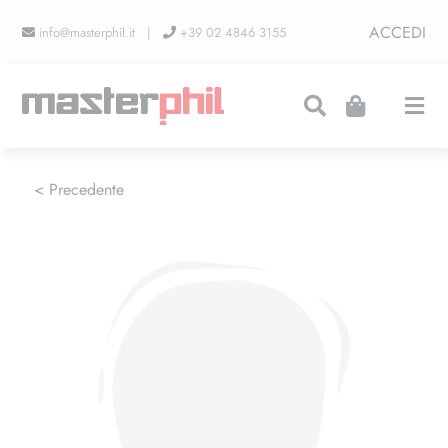
Salta
ACCEDI
info@masterphil.it |
+39 02 4846 3155
al
contenuto
Togg
Navi
PRODUZIONI
< Precedente
LINEA COLLEZIONISMO
FIERE
CONTATTI