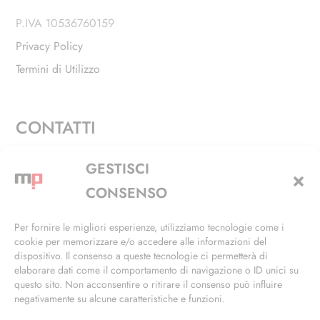
P.IVA 10536760159
Privacy Policy
Termini di Utilizzo
CONTATTI
Via Alfieri, 27 - Trezzano Sul Naviglio (MI)
GESTISCI
+39 02 4846 3155
CONSENSO
+39 02 4846 3148
Per fornire le migliori esperienze, utilizziamo tecnologie come i
cookie per memorizzare e/o accedere alle informazioni del
info@masterphil.it
dispositivo. Il consenso a queste tecnologie ci permetterà di
elaborare dati come il comportamento di navigazione o ID unici su
questo sito. Non acconsentire o ritirare il consenso può influire
negativamente su alcune caratteristiche e funzioni.