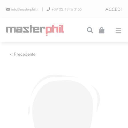
Salta
ACCEDI
info@masterphil.it |
+39 02 4846 3155
al
contenuto
Togg
Navi
PRODUZIONI
< Precedente
LINEA COLLEZIONISMO
FIERE
CONTATTI