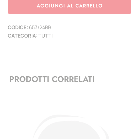
Marino
AGGIUNGI AL CARRELLO
2024
-
CODICE:
653/24RB
Relazioni
CATEGORIA:
TUTTI
San
Marino-
Brasile
-
1
PRODOTTI CORRELATI
mf
quantità