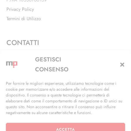
Privacy Policy
Termini di Utilizzo
CONTATTI
Via Alfieri, 27 - Trezzano Sul Naviglio (MI)
GESTISCI
+39 02 4846 3155
CONSENSO
+39 02 4846 3148
Per fornire le migliori esperienze, utilizziamo tecnologie come i
cookie per memorizzare e/o accedere alle informazioni del
info@masterphil.it
dispositivo. Il consenso a queste tecnologie ci permetterà di
elaborare dati come il comportamento di navigazione o ID unici su
questo sito. Non acconsentire o ritirare il consenso può influire
negativamente su alcune caratteristiche e funzioni.
ACCETTA