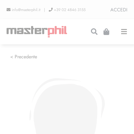
Salta
ACCEDI
info@masterphil.it |
+39 02 4846 3155
al
contenuto
Togg
Navi
PRODUZIONI
< Precedente
LINEA COLLEZIONISMO
FIERE
CONTATTI