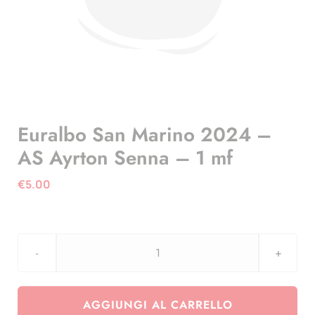
Euralbo San Marino 2024 –
AS Ayrton Senna – 1 mf
€
5.00
Euralbo
San
Marino
AGGIUNGI AL CARRELLO