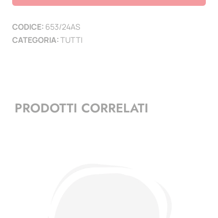
2024
-
CODICE:
653/24AS
AS
CATEGORIA:
TUTTI
Ayrton
Senna
-
1
mf
PRODOTTI CORRELATI
quantità