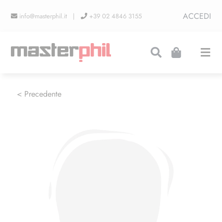
Salta
ACCEDI
info@masterphil.it |
+39 02 4846 3155
al
contenuto
Togg
Navi
PRODUZIONI
< Precedente
LINEA COLLEZIONISMO
FIERE
CONTATTI