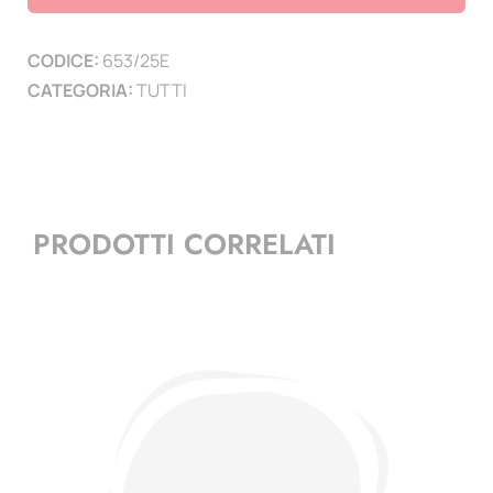
2025
-
CODICE:
653/25E
Europa
CATEGORIA:
TUTTI
-
1
mf
quantità
PRODOTTI CORRELATI