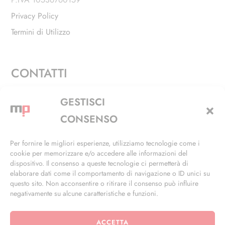
Privacy Policy
Termini di Utilizzo
CONTATTI
Via Alfieri, 27 - Trezzano Sul Naviglio (MI)
GESTISCI
+39 02 4846 3155
CONSENSO
+39 02 4846 3148
Per fornire le migliori esperienze, utilizziamo tecnologie come i
cookie per memorizzare e/o accedere alle informazioni del
info@masterphil.it
dispositivo. Il consenso a queste tecnologie ci permetterà di
elaborare dati come il comportamento di navigazione o ID unici su
questo sito. Non acconsentire o ritirare il consenso può influire
negativamente su alcune caratteristiche e funzioni.
ACCETTA