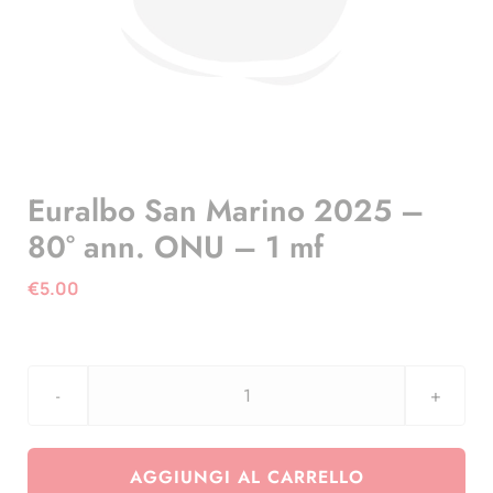
Euralbo San Marino 2025 –
80° ann. ONU – 1 mf
€
5.00
Euralbo
San
Marino
AGGIUNGI AL CARRELLO