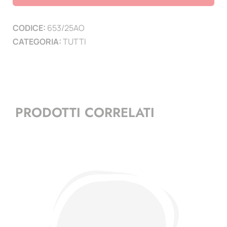
2025
-
CODICE:
653/25AO
80°
CATEGORIA:
TUTTI
ann.
ONU
-
1
mf
PRODOTTI CORRELATI
quantità