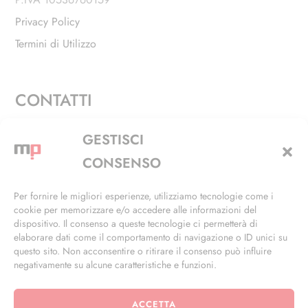
Privacy Policy
Termini di Utilizzo
CONTATTI
Via Alfieri, 27 - Trezzano Sul Naviglio (MI)
GESTISCI
+39 02 4846 3155
CONSENSO
+39 02 4846 3148
Per fornire le migliori esperienze, utilizziamo tecnologie come i
cookie per memorizzare e/o accedere alle informazioni del
info@masterphil.it
dispositivo. Il consenso a queste tecnologie ci permetterà di
elaborare dati come il comportamento di navigazione o ID unici su
questo sito. Non acconsentire o ritirare il consenso può influire
negativamente su alcune caratteristiche e funzioni.
ACCETTA