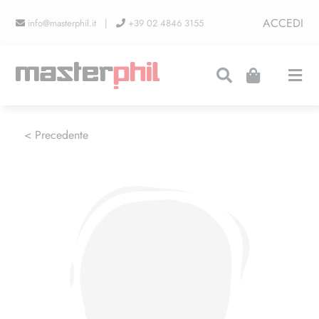
Salta
ACCEDI
info@masterphil.it |
+39 02 4846 3155
al
contenuto
Togg
Navi
PRODUZIONI
< Precedente
LINEA COLLEZIONISMO
FIERE
CONTATTI