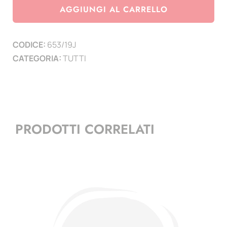
Marino
AGGIUNGI AL CARRELLO
2019
-
CODICE:
653/19J
Juventus
CATEGORIA:
TUTTI
campione
d'Italia
2018-
19
-
PRODOTTI CORRELATI
(minifoglio)
quantità