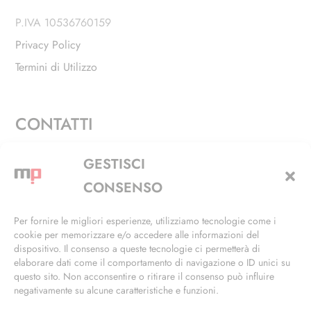
P.IVA 10536760159
Privacy Policy
Termini di Utilizzo
CONTATTI
Via Alfieri, 27 - Trezzano Sul Naviglio (MI)
GESTISCI
+39 02 4846 3155
CONSENSO
+39 02 4846 3148
Per fornire le migliori esperienze, utilizziamo tecnologie come i
cookie per memorizzare e/o accedere alle informazioni del
info@masterphil.it
dispositivo. Il consenso a queste tecnologie ci permetterà di
elaborare dati come il comportamento di navigazione o ID unici su
questo sito. Non acconsentire o ritirare il consenso può influire
negativamente su alcune caratteristiche e funzioni.