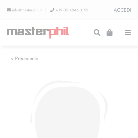
Salta
ACCEDI
info@masterphil.it |
+39 02 4846 3155
al
contenuto
Togg
Navi
PRODUZIONI
< Precedente
LINEA COLLEZIONISMO
FIERE
CONTATTI