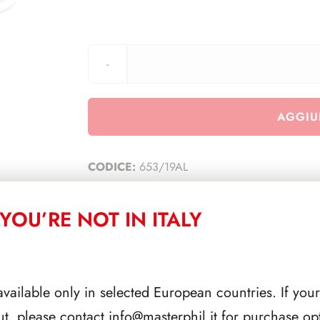
AGGIU
CODICE:
653/19AL
CATEGORIA:
TUTTI
YOU’RE NOT IN ITALY
CORRELATI
available only in selected European countries. If your
ut, please contact
info@masterphil.it
for purchase opt