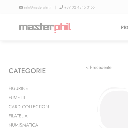
Salta
info@masterphil.it |
+39 02 4846 3155
al
contenuto
PR
< Precedente
CATEGORIE
FIGURINE
FUMETTI
CARD COLLECTION
FILATELIA
NUMISMATICA