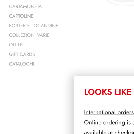
CARTAMONETA
CARTOLINE
POSTER E LOCANDINE
COLLEZIONI VARIE
OUTLET
GIFT CARDS
CATALOGHI
LOOKS LIKE 
PRODOTTI 
International orders
Online ordering is 
available at checko