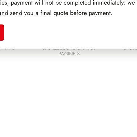
ries, payment will not be completed immediately: we w
and send you a final quote before payment.
A 1990
SFORZESCO ITALIA 1989
SFORZ
PAGINE 3