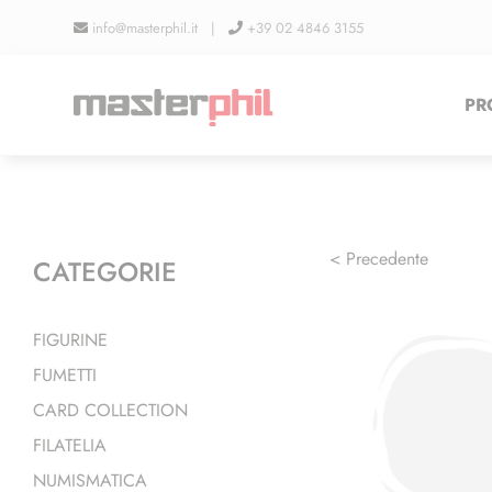
Salta
info@masterphil.it |
+39 02 4846 3155
al
contenuto
PR
< Precedente
CATEGORIE
FIGURINE
FUMETTI
CARD COLLECTION
FILATELIA
NUMISMATICA