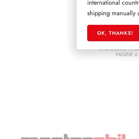
international count
shipping manually 
OK, THANKS!
SFORZESCO ITALI
PAGINE 6