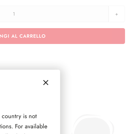
Euralbo
San
Marino
NGI AL CARRELLO
2017
-
G.
Mond.
del
rifugiato
-
minifoglio
quantità
 country is not
ions. For available