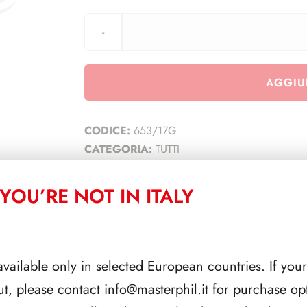
AGGIU
CODICE:
653/17G
CATEGORIA:
TUTTI
YOU’RE NOT IN ITALY
CORRELATI
available only in selected European countries. If your
ut, please contact
info@masterphil.it
for purchase opt