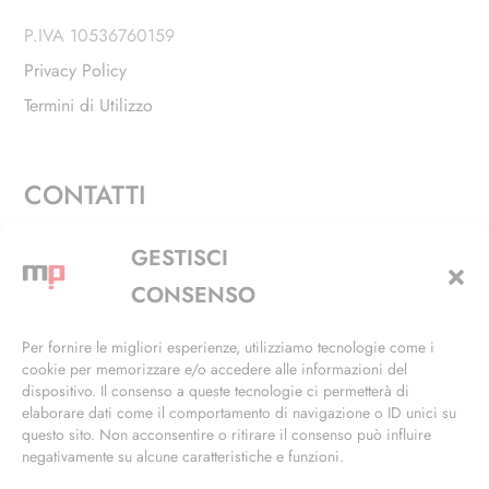
P.IVA 10536760159
Privacy Policy
Termini di Utilizzo
CONTATTI
Via Alfieri, 27 - Trezzano Sul Naviglio (MI)
GESTISCI
+39 02 4846 3155
CONSENSO
+39 02 4846 3148
Per fornire le migliori esperienze, utilizziamo tecnologie come i
cookie per memorizzare e/o accedere alle informazioni del
info@masterphil.it
dispositivo. Il consenso a queste tecnologie ci permetterà di
elaborare dati come il comportamento di navigazione o ID unici su
questo sito. Non acconsentire o ritirare il consenso può influire
negativamente su alcune caratteristiche e funzioni.