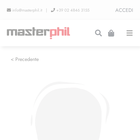
Salta
ACCEDI
info@masterphil.it |
+39 02 4846 3155
al
contenuto
Togg
Navi
PRODUZIONI
< Precedente
LINEA COLLEZIONISMO
FIERE
CONTATTI