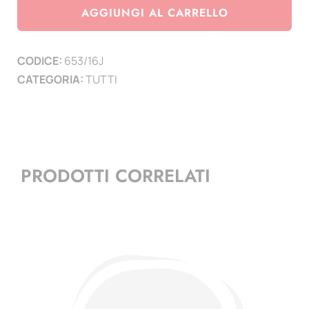
Marino
AGGIUNGI AL CARRELLO
2016
-
CODICE:
653/16J
Juventus
CATEGORIA:
TUTTI
campione
Italia
2015/2016
-
minifoglio
PRODOTTI CORRELATI
quantità