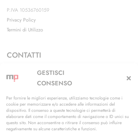
P.IVA 10536760159
Privacy Policy
Termini di Utilizzo
CONTATTI
Via Alfieri, 27 - Trezzano Sul Naviglio (MI)
GESTISCI
+39 02 4846 3155
CONSENSO
+39 02 4846 3148
Per fornire le migliori esperienze, utilizziamo tecnologie come i
cookie per memorizzare e/o accedere alle informazioni del
info@masterphil.it
dispositivo. Il consenso a queste tecnologie ci permetterà di
elaborare dati come il comportamento di navigazione o ID unici su
questo sito. Non acconsentire o ritirare il consenso può influire
negativamente su alcune caratteristiche e funzioni.