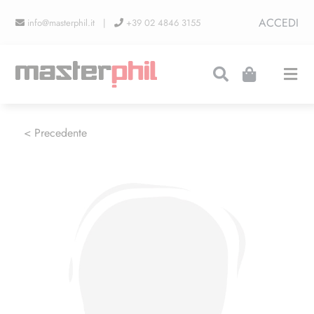
Salta
ACCEDI
info@masterphil.it |
+39 02 4846 3155
al
contenuto
Togg
Navi
PRODUZIONI
< Precedente
LINEA COLLEZIONISMO
FIERE
CONTATTI