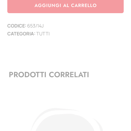
Marino
AGGIUNGI AL CARRELLO
2014
-
CODICE:
653/14J
Juventus
CATEGORIA:
TUTTI
campione
Italia
2013/2014
-
minifoglio
PRODOTTI CORRELATI
quantità