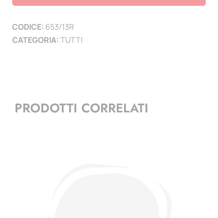
2013
-
CODICE:
653/13R
Rally
CATEGORIA:
TUTTI
Legend
-
minifoglio
quantità
PRODOTTI CORRELATI