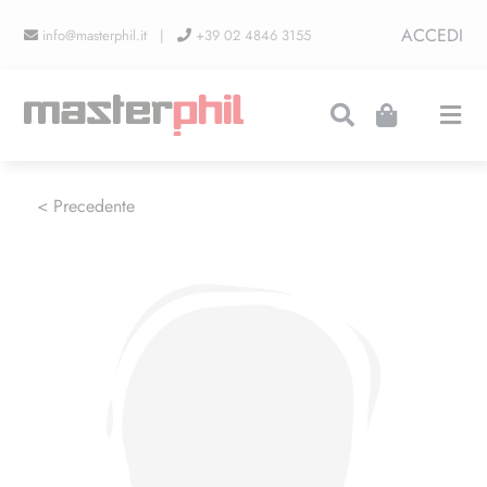
Salta
ACCEDI
info@masterphil.it |
+39 02 4846 3155
al
contenuto
Togg
Navi
PRODUZIONI
< Precedente
LINEA COLLEZIONISMO
FIERE
CONTATTI