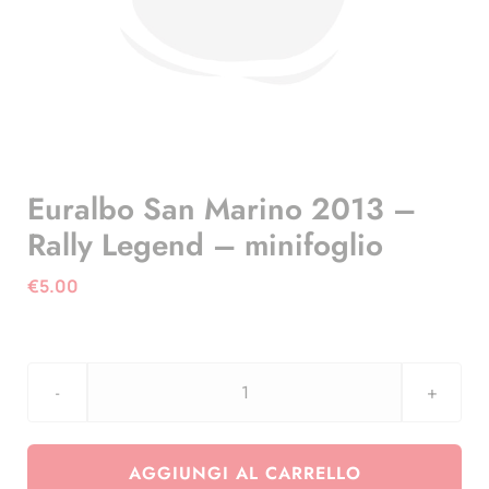
Euralbo San Marino 2013 –
Rally Legend – minifoglio
€
5.00
Euralbo
San
Marino
AGGIUNGI AL CARRELLO