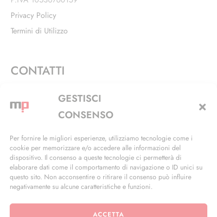
Privacy Policy
Termini di Utilizzo
CONTATTI
Via Alfieri, 27 - Trezzano Sul Naviglio (MI)
GESTISCI
+39 02 4846 3155
CONSENSO
+39 02 4846 3148
Per fornire le migliori esperienze, utilizziamo tecnologie come i
cookie per memorizzare e/o accedere alle informazioni del
info@masterphil.it
dispositivo. Il consenso a queste tecnologie ci permetterà di
elaborare dati come il comportamento di navigazione o ID unici su
questo sito. Non acconsentire o ritirare il consenso può influire
negativamente su alcune caratteristiche e funzioni.
ACCETTA