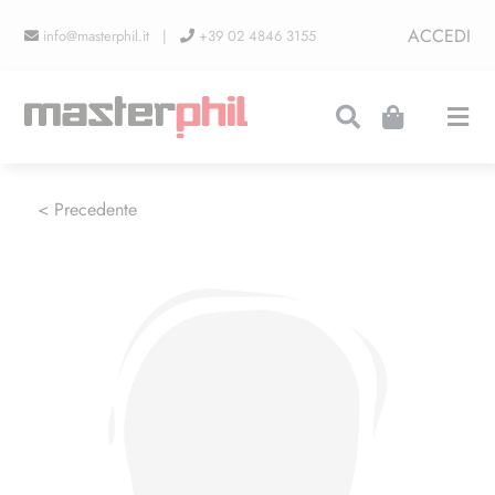
Salta
ACCEDI
info@masterphil.it |
+39 02 4846 3155
al
contenuto
Togg
Navi
PRODUZIONI
< Precedente
LINEA COLLEZIONISMO
FIERE
CONTATTI