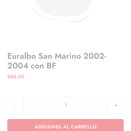
Euralbo San Marino 2002-
2004 con BF
€
66.00
Euralbo
San
Marino
AGGIUNGI AL CARRELLO