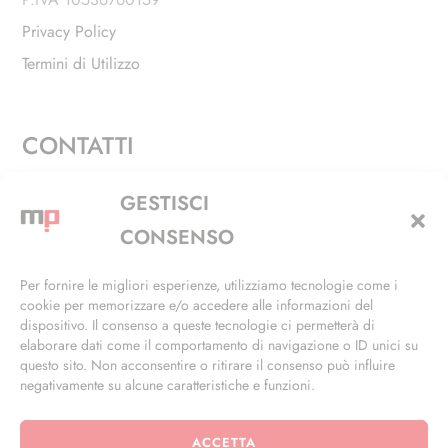
Privacy Policy
Termini di Utilizzo
CONTATTI
Via Alfieri, 27 - Trezzano Sul Naviglio (MI)
GESTISCI
+39 02 4846 3155
CONSENSO
+39 02 4846 3148
Per fornire le migliori esperienze, utilizziamo tecnologie come i
cookie per memorizzare e/o accedere alle informazioni del
info@masterphil.it
dispositivo. Il consenso a queste tecnologie ci permetterà di
elaborare dati come il comportamento di navigazione o ID unici su
questo sito. Non acconsentire o ritirare il consenso può influire
negativamente su alcune caratteristiche e funzioni.
ACCETTA