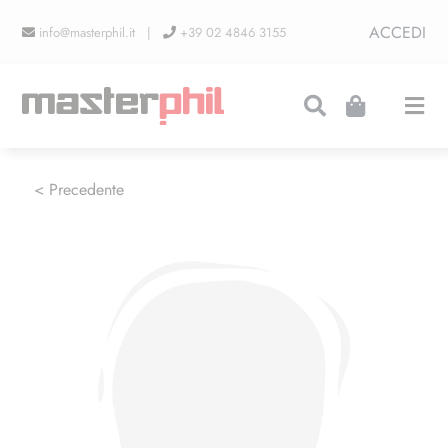
Salta
ACCEDI
info@masterphil.it |
+39 02 4846 3155
al
contenuto
Togg
Navi
PRODUZIONI
< Precedente
LINEA COLLEZIONISMO
FIERE
CONTATTI