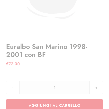
Euralbo San Marino 1998-
2001 con BF
€
72.00
Euralbo
San
Marino
AGGIUNGI AL CARRELLO