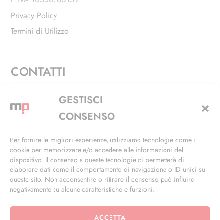
Privacy Policy
Termini di Utilizzo
CONTATTI
Via Alfieri, 27 - Trezzano Sul Naviglio (MI)
GESTISCI
+39 02 4846 3155
CONSENSO
+39 02 4846 3148
Per fornire le migliori esperienze, utilizziamo tecnologie come i
cookie per memorizzare e/o accedere alle informazioni del
info@masterphil.it
dispositivo. Il consenso a queste tecnologie ci permetterà di
elaborare dati come il comportamento di navigazione o ID unici su
questo sito. Non acconsentire o ritirare il consenso può influire
negativamente su alcune caratteristiche e funzioni.
ACCETTA