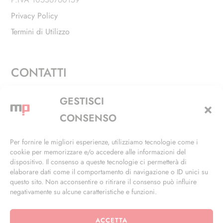
Privacy Policy
Termini di Utilizzo
CONTATTI
Via Alfieri, 27 - Trezzano Sul Naviglio (MI)
GESTISCI
+39 02 4846 3155
CONSENSO
+39 02 4846 3148
Per fornire le migliori esperienze, utilizziamo tecnologie come i
cookie per memorizzare e/o accedere alle informazioni del
info@masterphil.it
dispositivo. Il consenso a queste tecnologie ci permetterà di
elaborare dati come il comportamento di navigazione o ID unici su
questo sito. Non acconsentire o ritirare il consenso può influire
negativamente su alcune caratteristiche e funzioni.
ACCETTA