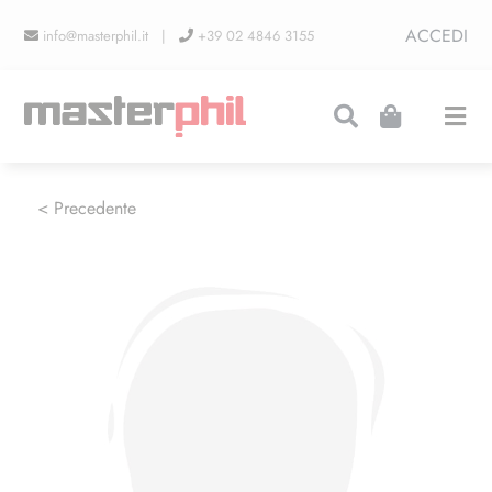
Salta
ACCEDI
info@masterphil.it |
+39 02 4846 3155
al
contenuto
Togg
Navi
PRODUZIONI
< Precedente
LINEA COLLEZIONISMO
FIERE
CONTATTI