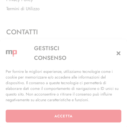
Termini di Utilizzo
CONTATTI
Via Alfieri, 27 - Trezzano Sul Naviglio (MI)
GESTISCI
+39 02 4846 3155
CONSENSO
+39 02 4846 3148
Per fornire le migliori esperienze, utilizziamo tecnologie come i
cookie per memorizzare e/o accedere alle informazioni del
info@masterphil.it
dispositivo. Il consenso a queste tecnologie ci permetterà di
elaborare dati come il comportamento di navigazione o ID unici su
questo sito. Non acconsentire o ritirare il consenso può influire
negativamente su alcune caratteristiche e funzioni.
ACCETTA
© 2026 | All Rights Reserved | Powered by
Ramdac