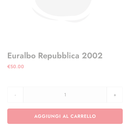
Euralbo Repubblica 2002
€
50.00
Euralbo
Repubblica
2002
AGGIUNGI AL CARRELLO
quantità