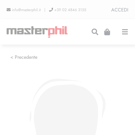
Salta
ACCEDI
info@masterphil.it |
+39 02 4846 3155
al
contenuto
Togg
Navi
PRODUZIONI
< Precedente
LINEA COLLEZIONISMO
FIERE
CONTATTI