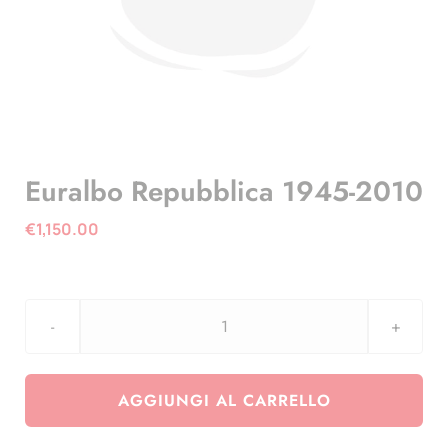
Euralbo Repubblica 1945-2010
€
1,150.00
Euralbo
Repubblica
1945-
AGGIUNGI AL CARRELLO
2010
quantità