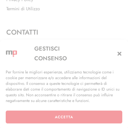
Termini di Utilizzo
CONTATTI
Via Alfieri, 27 - Trezzano Sul Naviglio (MI)
GESTISCI
+39 02 4846 3155
CONSENSO
+39 02 4846 3148
Per fornire le migliori esperienze, utilizziamo tecnologie come i
cookie per memorizzare e/o accedere alle informazioni del
info@masterphil.it
dispositivo. Il consenso a queste tecnologie ci permetterà di
elaborare dati come il comportamento di navigazione o ID unici su
questo sito. Non acconsentire o ritirare il consenso può influire
negativamente su alcune caratteristiche e funzioni.
ACCETTA
© 2026 | All Rights Reserved | Powered by
Ramdac