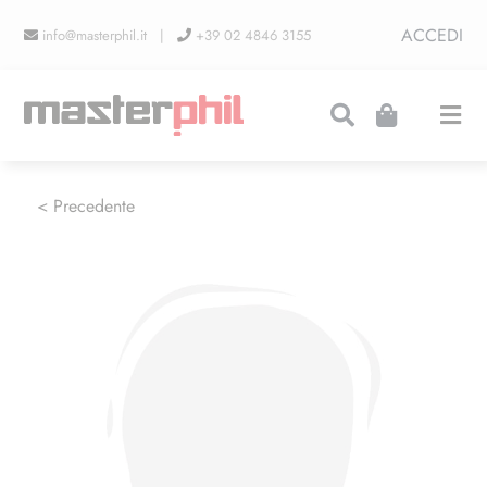
Salta
ACCEDI
info@masterphil.it |
+39 02 4846 3155
al
contenuto
Togg
Navi
PRODUZIONI
< Precedente
LINEA COLLEZIONISMO
FIERE
CONTATTI