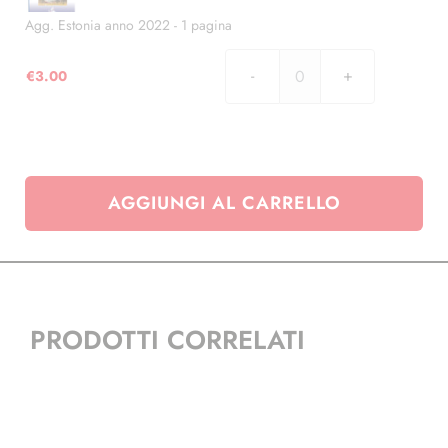
-
1
Agg. Estonia anno 2022 - 1 pagina
pagina
quantità
€
3.00
Agg.
Estonia
anno
2022
-
AGGIUNGI AL CARRELLO
1
pagina
quantità
PRODOTTI CORRELATI