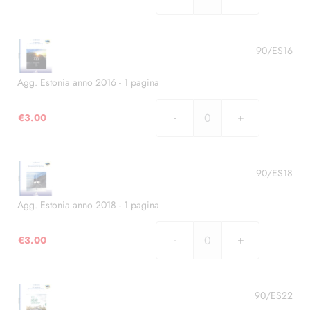
Agg.
Estonia
anno
2011
90/ES16
-
1
Agg. Estonia anno 2016 - 1 pagina
pagina
quantità
€
3.00
Agg.
Estonia
anno
2016
90/ES18
-
1
Agg. Estonia anno 2018 - 1 pagina
pagina
quantità
€
3.00
Agg.
Estonia
anno
2018
90/ES22