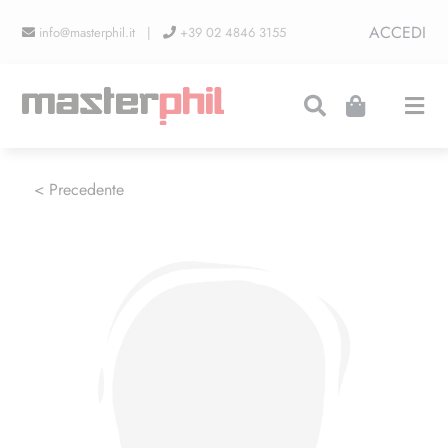
Salta
ACCEDI
info@masterphil.it |
+39 02 4846 3155
al
contenuto
Togg
Navi
PRODUZIONI
< Precedente
LINEA COLLEZIONISMO
FIERE
CONTATTI