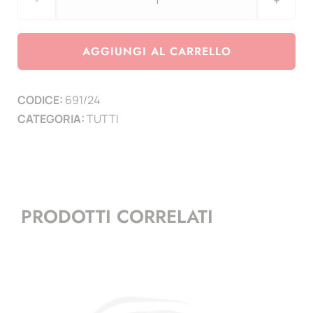
DOLLAR
Innovazione
-
AGGIUNGI AL CARRELLO
Aggiornamento
2024
CODICE:
691/24
quantità
CATEGORIA:
TUTTI
PRODOTTI CORRELATI