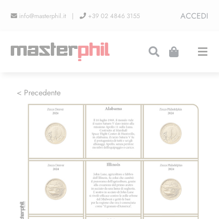
Salta
ACCEDI
info@masterphil.it |
+39 02 4846 3155
al
contenuto
Togg
Navi
PRODUZIONI
< Precedente
LINEA COLLEZIONISMO
FIERE
CONTATTI