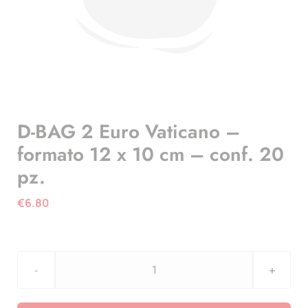
D-BAG 2 Euro Vaticano –
formato 12 x 10 cm – conf. 20
pz.
€
6.80
D-
BAG