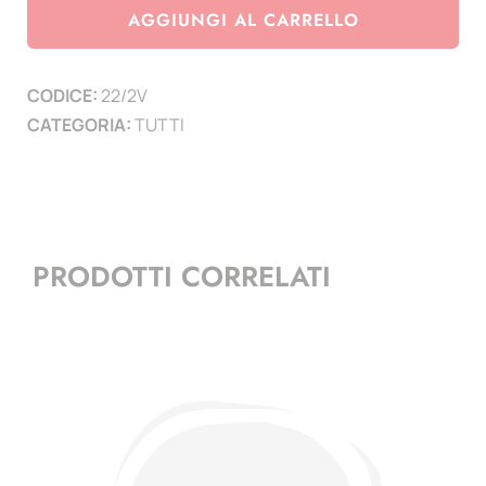
2
AGGIUNGI AL CARRELLO
Euro
Vaticano
CODICE:
22/2V
-
CATEGORIA:
TUTTI
formato
12
x
10
cm
PRODOTTI CORRELATI
-
conf.
20
pz.
quantità