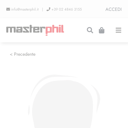
Salta
ACCEDI
info@masterphil.it |
+39 02 4846 3155
al
contenuto
Togg
Navi
PRODUZIONI
< Precedente
LINEA COLLEZIONISMO
FIERE
CONTATTI