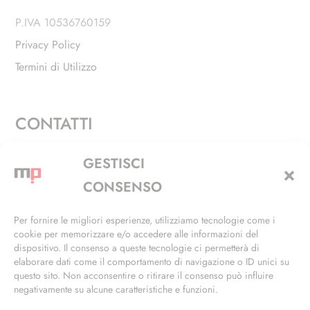
P.IVA 10536760159
Privacy Policy
Termini di Utilizzo
CONTATTI
Via Alfieri, 27 - Trezzano Sul Naviglio (MI)
GESTISCI
+39 02 4846 3155
CONSENSO
+39 02 4846 3148
Per fornire le migliori esperienze, utilizziamo tecnologie come i
cookie per memorizzare e/o accedere alle informazioni del
info@masterphil.it
dispositivo. Il consenso a queste tecnologie ci permetterà di
elaborare dati come il comportamento di navigazione o ID unici su
questo sito. Non acconsentire o ritirare il consenso può influire
negativamente su alcune caratteristiche e funzioni.