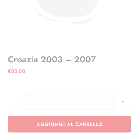
Croazia 2003 – 2007
€
85.00
Croazia
2003
-
AGGIUNGI AL CARRELLO
2007
quantità