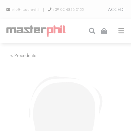
Salta
ACCEDI
info@masterphil.it |
+39 02 4846 3155
al
contenuto
Togg
Navi
PRODUZIONI
< Precedente
LINEA COLLEZIONISMO
FIERE
CONTATTI