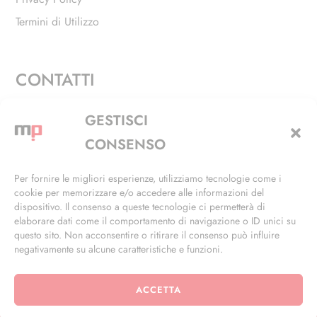
Termini di Utilizzo
CONTATTI
Via Alfieri, 27 - Trezzano Sul Naviglio (MI)
GESTISCI
+39 02 4846 3155
CONSENSO
+39 02 4846 3148
Per fornire le migliori esperienze, utilizziamo tecnologie come i
cookie per memorizzare e/o accedere alle informazioni del
info@masterphil.it
dispositivo. Il consenso a queste tecnologie ci permetterà di
elaborare dati come il comportamento di navigazione o ID unici su
questo sito. Non acconsentire o ritirare il consenso può influire
negativamente su alcune caratteristiche e funzioni.
ACCETTA
© 2026 | All Rights Reserved | Powered by
Ramdac