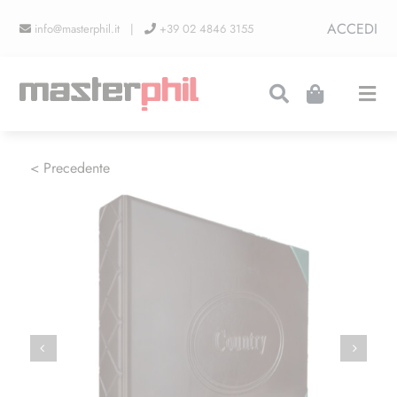
Salta
ACCEDI
info@masterphil.it |
+39 02 4846 3155
al
contenuto
Togg
Navi
PRODUZIONI
< Precedente
LINEA COLLEZIONISMO
FIERE
CONTATTI