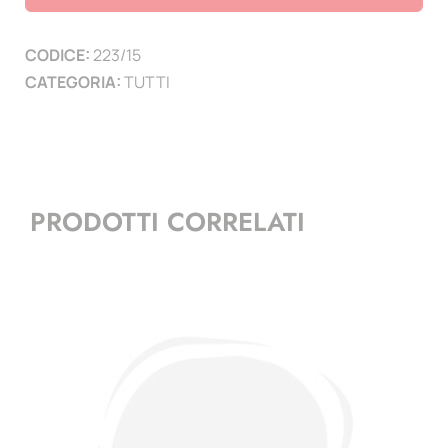
15
-
CODICE:
223/15
10
CATEGORIA:
TUTTI
ingrandimenti
quantità
PRODOTTI CORRELATI