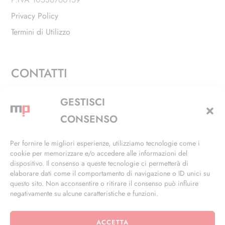
Privacy Policy
Termini di Utilizzo
CONTATTI
Via Alfieri, 27 - Trezzano Sul Naviglio (MI)
GESTISCI
+39 02 4846 3155
CONSENSO
+39 02 4846 3148
Per fornire le migliori esperienze, utilizziamo tecnologie come i
cookie per memorizzare e/o accedere alle informazioni del
info@masterphil.it
dispositivo. Il consenso a queste tecnologie ci permetterà di
elaborare dati come il comportamento di navigazione o ID unici su
questo sito. Non acconsentire o ritirare il consenso può influire
negativamente su alcune caratteristiche e funzioni.
ACCETTA