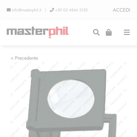
Salta
ACCEDI
info@masterphil.it |
+39 02 4846 3155
al
contenuto
Togg
Navi
PRODUZIONI
< Precedente
LINEA COLLEZIONISMO
FIERE
CONTATTI