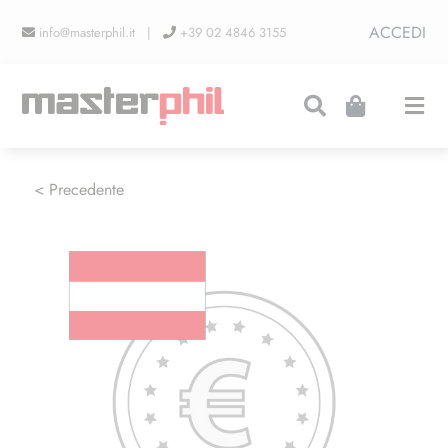
Salta
ACCEDI
info@masterphil.it |
+39 02 4846 3155
al
contenuto
Togg
Navi
PRODUZIONI
< Precedente
LINEA COLLEZIONISMO
FIERE
CONTATTI