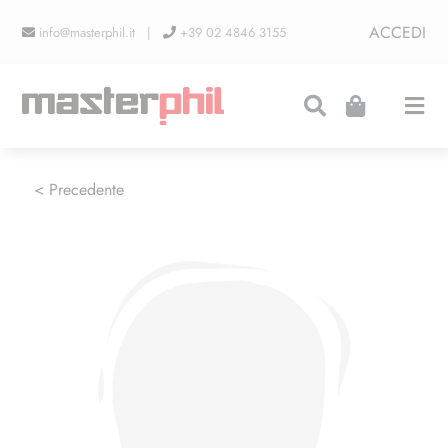
Salta
ACCEDI
info@masterphil.it |
+39 02 4846 3155
al
contenuto
Togg
Navi
PRODUZIONI
< Precedente
LINEA COLLEZIONISMO
FIERE
CONTATTI