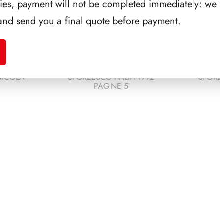
ries, payment will not be completed immediately: we w
and send you a final quote before payment.
NICOLA
SFORZESCO ITALIA 1992
SFORZ
PAGINE 5