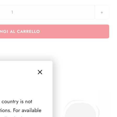
aggiornamento
Coin
CARD
NGI AL CARRELLO
50
cent
-
8
-
2017
quantità
 country is not
ions. For available