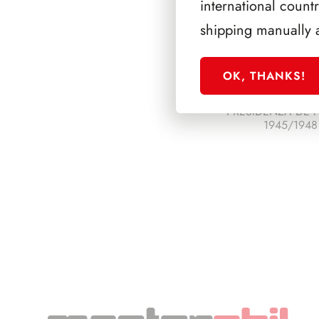
international count
shipping manually 
OK, THANKS!
PRESIDENZA DE 
1945/1948