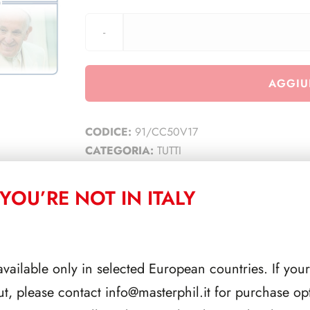
AGGIU
CODICE:
91/CC50V17
CATEGORIA:
TUTTI
YOU’RE NOT IN ITALY
CORRELATI
available only in selected European countries. If your
ut, please contact
info@masterphil.it
for purchase opt