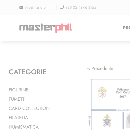
Salta
info@masterphil.it |
+39 02 4846 3155
al
contenuto
PR
< Precedente
CATEGORIE
FIGURINE
FUMETTI
CARD COLLECTION
FILATELIA
NUMISMATICA