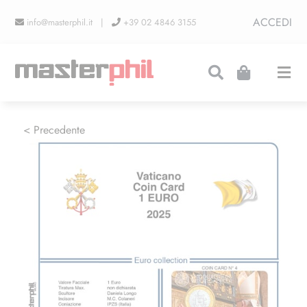
Salta
ACCEDI
info@masterphil.it |
+39 02 4846 3155
al
contenuto
Togg
Navi
PRODUZIONI
< Precedente
LINEA COLLEZIONISMO
FIERE
CONTATTI