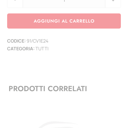
aggiornamento
Coin
CARD
AGGIUNGI AL CARRELLO
numero
4
CODICE:
91/CV1E24
da
CATEGORIA:
TUTTI
1
EURO
2024
quantità
PRODOTTI CORRELATI