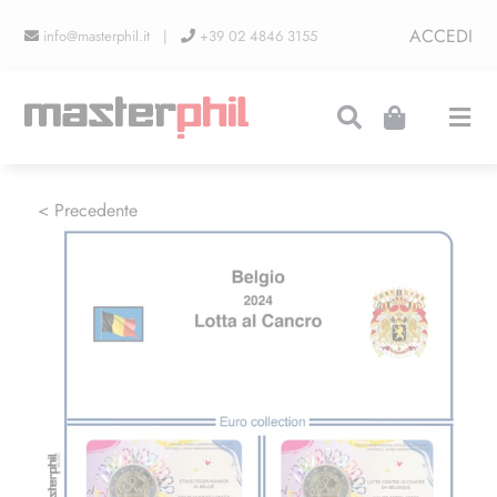
Salta
ACCEDI
info@masterphil.it |
+39 02 4846 3155
al
contenuto
Togg
Navi
PRODUZIONI
< Precedente
LINEA COLLEZIONISMO
FIERE
CONTATTI