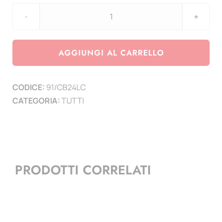
aggiornamento
Coin
CARD
AGGIUNGI AL CARRELLO
Belgio
2024
CODICE:
91/CB24LC
Belgio
CATEGORIA:
TUTTI
Lotta
contro
il
Cancro
quantità
PRODOTTI CORRELATI