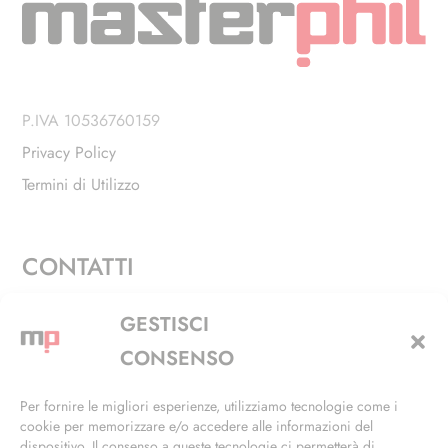
P.IVA 10536760159
Privacy Policy
Termini di Utilizzo
CONTATTI
Via Alfieri, 27 - Trezzano Sul Naviglio (MI)
GESTISCI
+39 02 4846 3155
CONSENSO
+39 02 4846 3148
Per fornire le migliori esperienze, utilizziamo tecnologie come i
cookie per memorizzare e/o accedere alle informazioni del
info@masterphil.it
dispositivo. Il consenso a queste tecnologie ci permetterà di