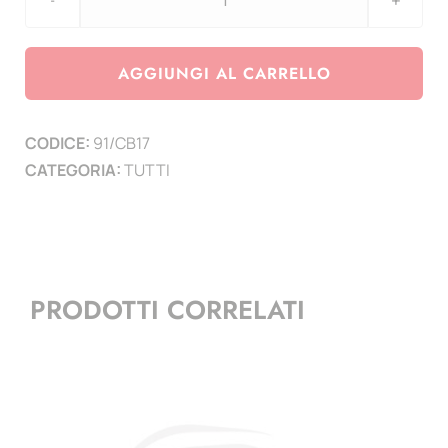
aggiornamento
Coin
CARD
AGGIUNGI AL CARRELLO
Belgio
2017
CODICE:
91/CB17
Universita
CATEGORIA:
TUTTI
di
Liegi
quantità
PRODOTTI CORRELATI