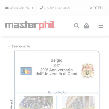
Salta
ACCEDI
info@masterphil.it |
+39 02 4846 3155
al
contenuto
Togg
Navi
PRODUZIONI
< Precedente
LINEA COLLEZIONISMO
FIERE
CONTATTI