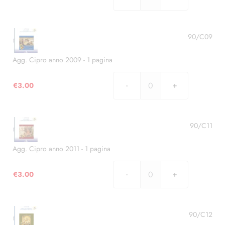
Agg.
Cipro
anno
2008
90/C09
-
1
Agg. Cipro anno 2009 - 1 pagina
pagina
quantità
€
3.00
Agg.
Cipro
anno
2009
90/C11
-
1
Agg. Cipro anno 2011 - 1 pagina
pagina
quantità
€
3.00
Agg.
Cipro
anno
2011
90/C12