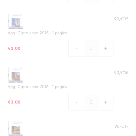
Cipro
anno
2014
90/C15
-
1
Agg. Cipro anno 2015 - 1 pagina
pagina
quantità
€
3.00
Agg.
Cipro
anno
2015
90/C16
-
1
Agg. Cipro anno 2016 - 1 pagina
pagina
quantità
€
3.00
Agg.
Cipro
anno
2016
90/C17
-