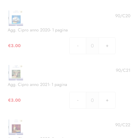
Cipro
anno
2019
90/C20
-
1
Agg. Cipro anno 2020- 1 pagina
pagina
quantità
€
3.00
Agg.
Cipro
anno
2020-
90/C21
1
pagina
Agg. Cipro anno 2021- 1 pagina
quantità
€
3.00
Agg.
Cipro
anno
2021-
90/C22
1