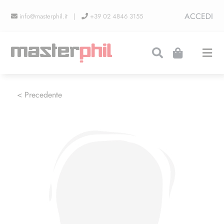
Salta
ACCEDI
info@masterphil.it |
+39 02 4846 3155
al
contenuto
Togg
Navi
PRODUZIONI
< Precedente
LINEA COLLEZIONISMO
FIERE
CONTATTI