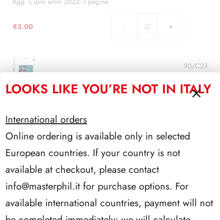
pagina
Agg. Cipro anno 2022- 1 pagina
quantità
€
3.00
Agg.
Cipro
anno
2022-
90/C23
1
LOOKS LIKE YOU’RE NOT IN ITALY
pagina
Agg. Cipro anno 2023- 1 pagina
quantità
€
3.00
International orders
Agg.
Cipro
Online ordering is available only in selected
anno
European countries. If your country is not
2023-
1
available at checkout, please contact
AGGIUNGI AL CARRELLO
pagina
info@masterphil.it
for purchase options. For
quantità
available international countries, payment will not
be completed immediately: we will calculate