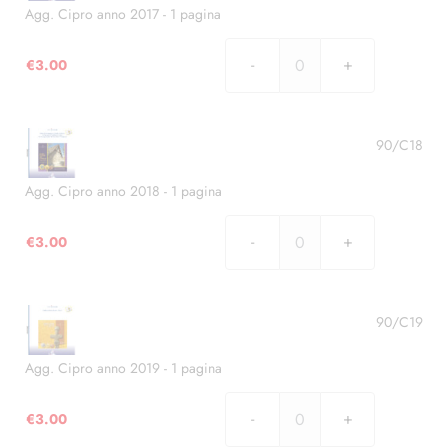
1
Agg. Cipro anno 2017 - 1 pagina
pagina
quantità
€
3.00
Agg.
Cipro
anno
2017
90/C18
-
1
Agg. Cipro anno 2018 - 1 pagina
pagina
quantità
€
3.00
Agg.
Cipro
anno
2018
90/C19
-
1
Agg. Cipro anno 2019 - 1 pagina
pagina
quantità
€
3.00
Agg.