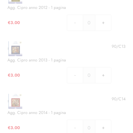
-
1
Agg. Cipro anno 2012 - 1 pagina
pagina
quantità
€
3.00
Agg.
Cipro
anno
2012
90/C13
-
1
Agg. Cipro anno 2013 - 1 pagina
pagina
quantità
€
3.00
Agg.
Cipro
anno
2013
90/C14
-
1
Agg. Cipro anno 2014 - 1 pagina
pagina
quantità
€
3.00
Agg.