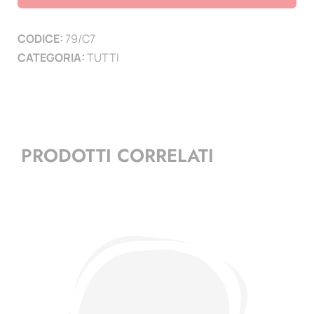
mm
confezione
CODICE:
79/C7
20
CATEGORIA:
TUTTI
pezzi
quantità
PRODOTTI CORRELATI