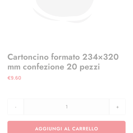
Cartoncino formato 234×320
mm confezione 20 pezzi
€
9.60
Cartoncino
formato
234x320
AGGIUNGI AL CARRELLO