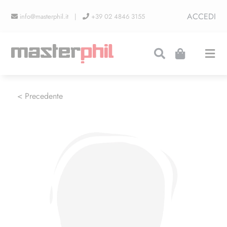
Salta
ACCEDI
info@masterphil.it |
+39 02 4846 3155
al
contenuto
Togg
Navi
PRODUZIONI
< Precedente
LINEA COLLEZIONISMO
FIERE
CONTATTI