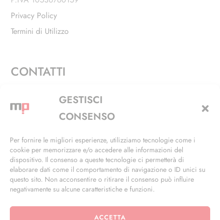
Privacy Policy
Termini di Utilizzo
CONTATTI
Via Alfieri, 27 - Trezzano Sul Naviglio (MI)
GESTISCI
+39 02 4846 3155
CONSENSO
+39 02 4846 3148
Per fornire le migliori esperienze, utilizziamo tecnologie come i
cookie per memorizzare e/o accedere alle informazioni del
info@masterphil.it
dispositivo. Il consenso a queste tecnologie ci permetterà di
elaborare dati come il comportamento di navigazione o ID unici su
questo sito. Non acconsentire o ritirare il consenso può influire
negativamente su alcune caratteristiche e funzioni.
ACCETTA