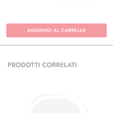
Cartella
22
anelli
Francia
quadri
AGGIUNGI AL CARRELLO
quantità
PRODOTTI CORRELATI