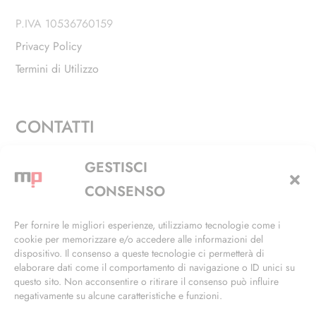
P.IVA 10536760159
Privacy Policy
Termini di Utilizzo
CONTATTI
Via Alfieri, 27 - Trezzano Sul Naviglio (MI)
GESTISCI
+39 02 4846 3155
CONSENSO
+39 02 4846 3148
Per fornire le migliori esperienze, utilizziamo tecnologie come i
cookie per memorizzare e/o accedere alle informazioni del
info@masterphil.it
dispositivo. Il consenso a queste tecnologie ci permetterà di
elaborare dati come il comportamento di navigazione o ID unici su
questo sito. Non acconsentire o ritirare il consenso può influire
negativamente su alcune caratteristiche e funzioni.