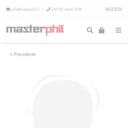
Salta
ACCEDI
info@masterphil.it |
+39 02 4846 3155
al
contenuto
Togg
Navi
PRODUZIONI
< Precedente
LINEA COLLEZIONISMO
FIERE
CONTATTI