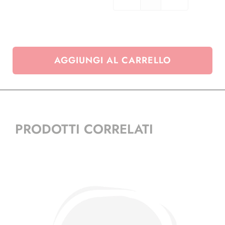
Cartella
22
anelli
Austria
quantità
AGGIUNGI AL CARRELLO
PRODOTTI CORRELATI