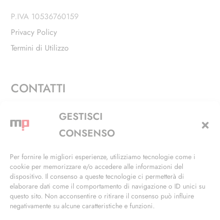
P.IVA 10536760159
Privacy Policy
Termini di Utilizzo
CONTATTI
Via Alfieri, 27 - Trezzano Sul Naviglio (MI)
GESTISCI
+39 02 4846 3155
CONSENSO
+39 02 4846 3148
Per fornire le migliori esperienze, utilizziamo tecnologie come i
cookie per memorizzare e/o accedere alle informazioni del
info@masterphil.it
dispositivo. Il consenso a queste tecnologie ci permetterà di
elaborare dati come il comportamento di navigazione o ID unici su
questo sito. Non acconsentire o ritirare il consenso può influire
negativamente su alcune caratteristiche e funzioni.