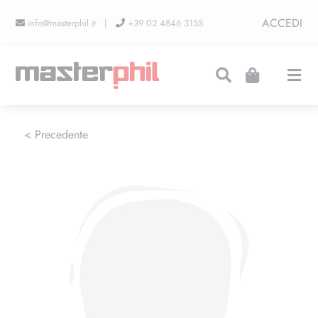
Salta
ACCEDI
info@masterphil.it |
+39 02 4846 3155
al
contenuto
Togg
Navi
PRODUZIONI
< Precedente
LINEA COLLEZIONISMO
FIERE
CONTATTI