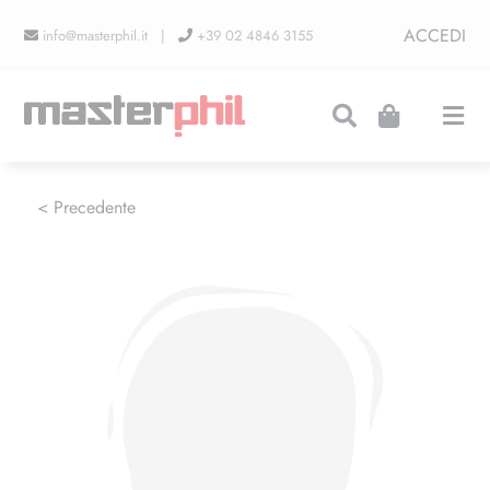
Salta
ACCEDI
info@masterphil.it |
+39 02 4846 3155
al
contenuto
Togg
Navi
PRODUZIONI
< Precedente
LINEA COLLEZIONISMO
FIERE
CONTATTI