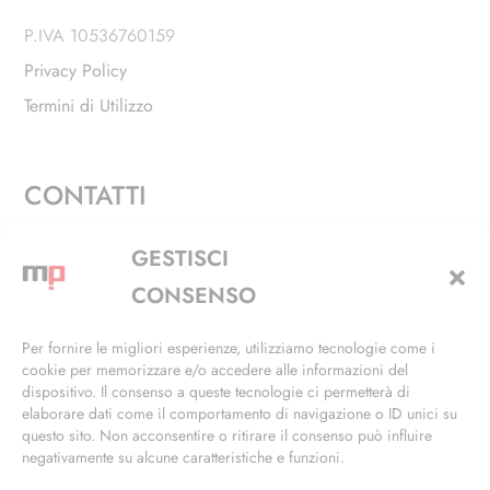
P.IVA 10536760159
Privacy Policy
Termini di Utilizzo
CONTATTI
Via Alfieri, 27 - Trezzano Sul Naviglio (MI)
GESTISCI
+39 02 4846 3155
CONSENSO
+39 02 4846 3148
Per fornire le migliori esperienze, utilizziamo tecnologie come i
cookie per memorizzare e/o accedere alle informazioni del
info@masterphil.it
dispositivo. Il consenso a queste tecnologie ci permetterà di
elaborare dati come il comportamento di navigazione o ID unici su
questo sito. Non acconsentire o ritirare il consenso può influire
negativamente su alcune caratteristiche e funzioni.