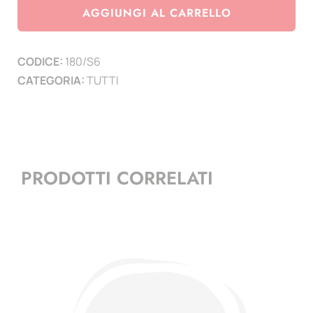
cellophan
AGGIUNGI AL CARRELLO
formato
6
CODICE:
180/S6
x
CATEGORIA:
TUTTI
9
cm
conf.
100
pezzi
PRODOTTI CORRELATI
quantità