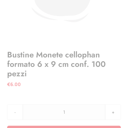
Bustine Monete cellophan
formato 6 x 9 cm conf. 100
pezzi
€
6.00
Bustine
Monete