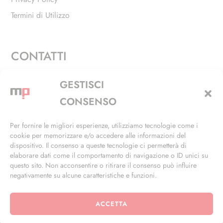
Termini di Utilizzo
CONTATTI
Via Alfieri, 27 - Trezzano Sul Naviglio (MI)
GESTISCI
+39 02 4846 3155
CONSENSO
+39 02 4846 3148
Per fornire le migliori esperienze, utilizziamo tecnologie come i
cookie per memorizzare e/o accedere alle informazioni del
info@masterphil.it
dispositivo. Il consenso a queste tecnologie ci permetterà di
elaborare dati come il comportamento di navigazione o ID unici su
questo sito. Non acconsentire o ritirare il consenso può influire
negativamente su alcune caratteristiche e funzioni.
ACCETTA
© 2026 | All Rights Reserved | Powered by
Ramdac