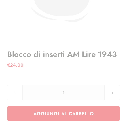
Blocco di inserti AM Lire 1943
€
24.00
Blocco
di
inserti
AGGIUNGI AL CARRELLO
AM
Lire