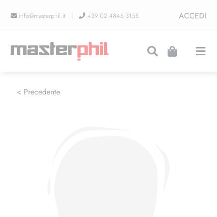
Salta
ACCEDI
info@masterphil.it |
+39 02 4846 3155
al
contenuto
Togg
Navi
PRODUZIONI
< Precedente
LINEA COLLEZIONISMO
FIERE
CONTATTI