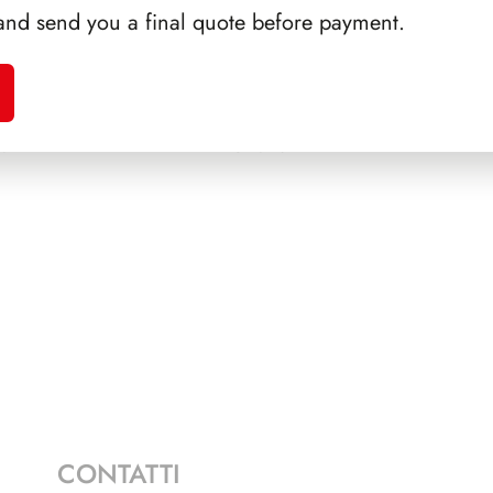
and send you a final quote before payment.
A 1992
SFORZESCO ITALIA 1993
PRE
E 2+1
PAGINE 6
CONTATTI