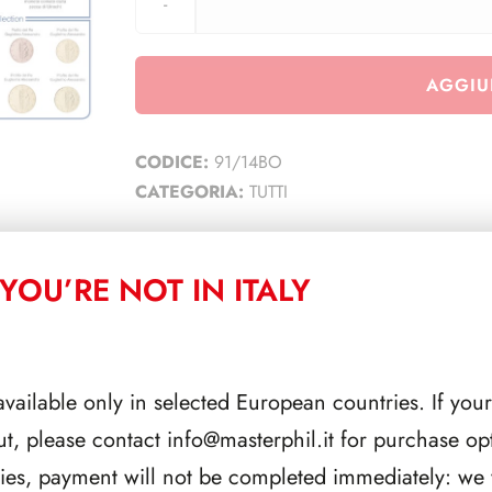
AGGIU
CODICE:
91/14BO
CATEGORIA:
TUTTI
YOU’RE NOT IN ITALY
CORRELATI
available only in selected European countries. If your
ut, please contact
info@masterphil.it
for purchase opt
ries, payment will not be completed immediately: we w