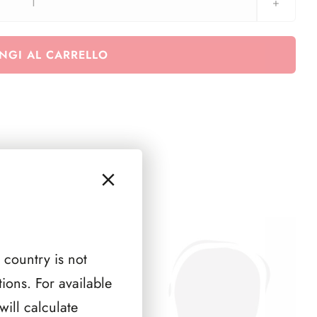
Belgio
Olanda
Nuove
NGI AL CARRELLO
Effigie
2014
-
1
pag.
quantità
 country is not
ions. For available
ill calculate