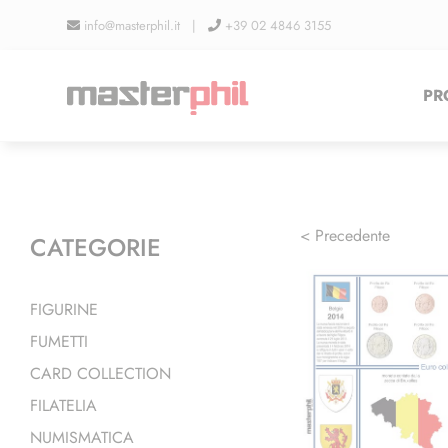
Salta
info@masterphil.it |
+39 02 4846 3155
al
contenuto
PR
< Precedente
CATEGORIE
FIGURINE
FUMETTI
CARD COLLECTION
FILATELIA
NUMISMATICA