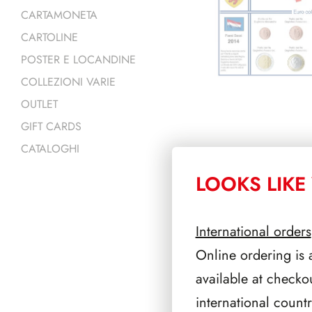
CARTAMONETA
CARTOLINE
POSTER E LOCANDINE
COLLEZIONI VARIE
OUTLET
GIFT CARDS
CATALOGHI
LOOKS LIKE 
PRODOTTI 
International orders
Online ordering is 
available at checko
international count