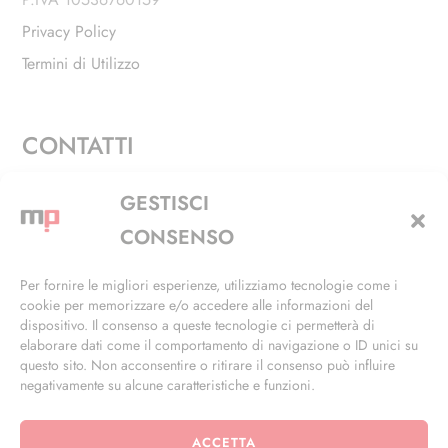
Privacy Policy
Termini di Utilizzo
CONTATTI
Via Alfieri, 27 - Trezzano Sul Naviglio (MI)
GESTISCI
+39 02 4846 3155
CONSENSO
+39 02 4846 3148
Per fornire le migliori esperienze, utilizziamo tecnologie come i
cookie per memorizzare e/o accedere alle informazioni del
info@masterphil.it
dispositivo. Il consenso a queste tecnologie ci permetterà di
elaborare dati come il comportamento di navigazione o ID unici su
questo sito. Non acconsentire o ritirare il consenso può influire
negativamente su alcune caratteristiche e funzioni.
ACCETTA