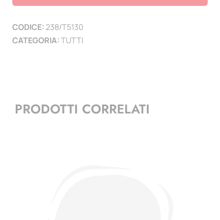
altezza
30
CODICE:
238/T5130
mm
CATEGORIA:
TUTTI
-
conf.
25
pz-
trasparenti
PRODOTTI CORRELATI
quantità