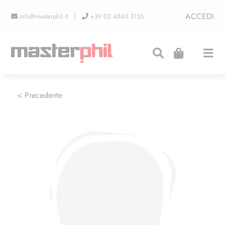
Salta
ACCEDI
info@masterphil.it |
+39 02 4846 3155
al
contenuto
Togg
Navi
PRODUZIONI
< Precedente
LINEA COLLEZIONISMO
FIERE
CONTATTI