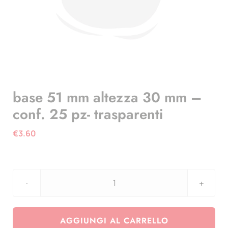
base 51 mm altezza 30 mm –
conf. 25 pz- trasparenti
€
3.60
base
51
mm
AGGIUNGI AL CARRELLO