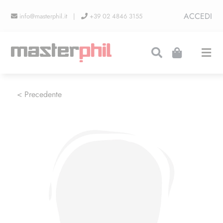
Salta
ACCEDI
info@masterphil.it |
+39 02 4846 3155
al
contenuto
Togg
Navi
PRODUZIONI
< Precedente
LINEA COLLEZIONISMO
FIERE
CONTATTI