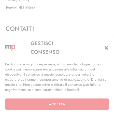
Termini di Utilizzo
CONTATTI
Via Alfieri, 27 - Trezzano Sul Naviglio (MI)
GESTISCI
+39 02 4846 3155
CONSENSO
+39 02 4846 3148
Per fornire le migliori esperienze, utilizziamo tecnologie come i
cookie per memorizzare e/o accedere alle informazioni del
info@masterphil.it
dispositivo. Il consenso a queste tecnologie ci permetterà di
elaborare dati come il comportamento di navigazione o ID unici su
questo sito. Non acconsentire o ritirare il consenso può influire
negativamente su alcune caratteristiche e funzioni.
ACCETTA
© 2026 | All Rights Reserved | Powered by
Ramdac