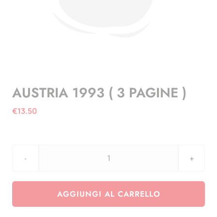
AUSTRIA 1993 ( 3 PAGINE )
€
13.50
AUSTRIA
1993
(
AGGIUNGI AL CARRELLO
3
PAGINE