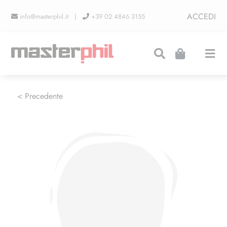
Salta
ACCEDI
info@masterphil.it |
+39 02 4846 3155
al
contenuto
Togg
Navi
PRODUZIONI
< Precedente
LINEA COLLEZIONISMO
FIERE
CONTATTI