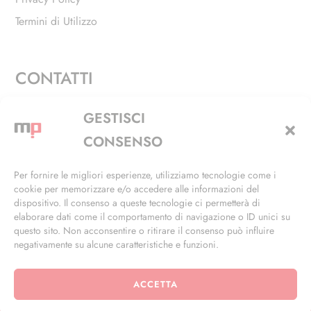
Termini di Utilizzo
CONTATTI
Via Alfieri, 27 - Trezzano Sul Naviglio (MI)
GESTISCI
+39 02 4846 3155
CONSENSO
+39 02 4846 3148
Per fornire le migliori esperienze, utilizziamo tecnologie come i
cookie per memorizzare e/o accedere alle informazioni del
info@masterphil.it
dispositivo. Il consenso a queste tecnologie ci permetterà di
elaborare dati come il comportamento di navigazione o ID unici su
questo sito. Non acconsentire o ritirare il consenso può influire
negativamente su alcune caratteristiche e funzioni.
ACCETTA
© 2026 | All Rights Reserved | Powered by
Ramdac