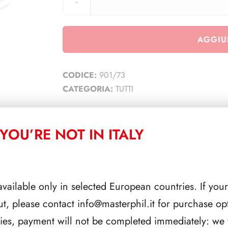
AGGIU
CODICE:
901/73
CATEGORIA:
TUTTI
YOU’RE NOT IN ITALY
CORRELATI
available only in selected European countries. If your
ut, please contact
info@masterphil.it
for purchase opt
ries, payment will not be completed immediately: we w