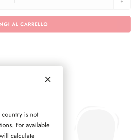
AUSTRIA
1973
(
NGI AL CARRELLO
3
PAGINE
)
quantità
 country is not
ions. For available
ill calculate