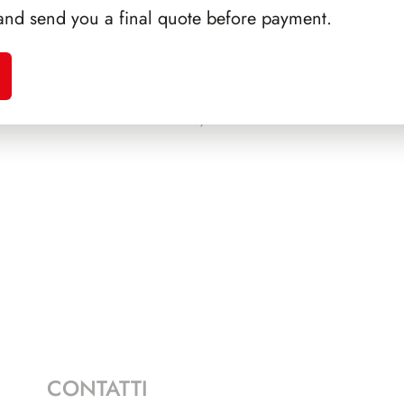
and send you a final quote before payment.
AMPI
PRESIDENZA COSSIGA
SFORZ
1985/1992
CONTATTI