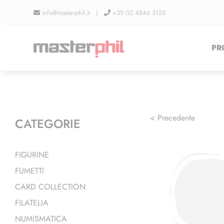
Salta
info@masterphil.it |
+39 02 4846 3155
al
contenuto
PR
< Precedente
CATEGORIE
FIGURINE
FUMETTI
CARD COLLECTION
FILATELIA
NUMISMATICA