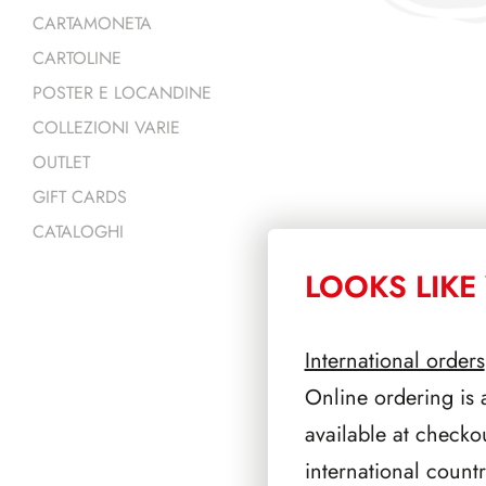
CARTAMONETA
CARTOLINE
POSTER E LOCANDINE
COLLEZIONI VARIE
OUTLET
GIFT CARDS
CATALOGHI
LOOKS LIKE 
PRODOTTI 
International orders
Online ordering is 
available at checko
international count