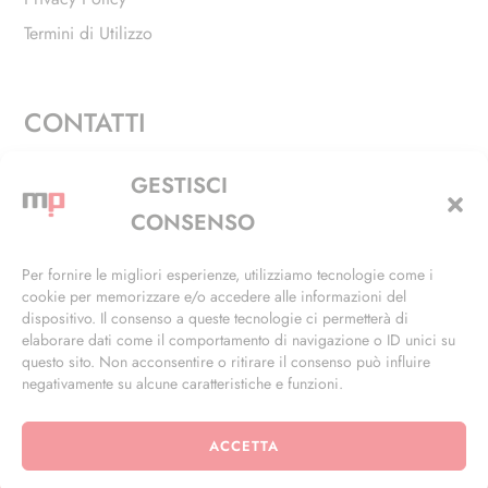
Termini di Utilizzo
CONTATTI
Via Alfieri, 27 - Trezzano Sul Naviglio (MI)
GESTISCI
+39 02 4846 3155
CONSENSO
+39 02 4846 3148
Per fornire le migliori esperienze, utilizziamo tecnologie come i
cookie per memorizzare e/o accedere alle informazioni del
info@masterphil.it
dispositivo. Il consenso a queste tecnologie ci permetterà di
elaborare dati come il comportamento di navigazione o ID unici su
questo sito. Non acconsentire o ritirare il consenso può influire
negativamente su alcune caratteristiche e funzioni.
ACCETTA
© 2026 | All Rights Reserved | Powered by
Ramdac