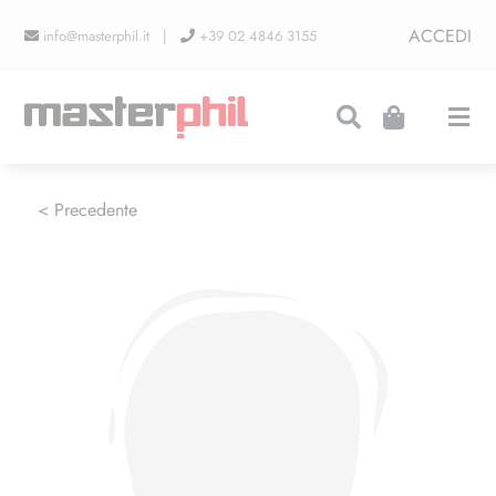
Salta
ACCEDI
info@masterphil.it |
+39 02 4846 3155
al
contenuto
Togg
Navi
PRODUZIONI
< Precedente
LINEA COLLEZIONISMO
FIERE
CONTATTI