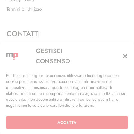
Termini di Utilizzo
CONTATTI
Via Alfieri, 27 - Trezzano Sul Naviglio (MI)
GESTISCI
+39 02 4846 3155
CONSENSO
+39 02 4846 3148
Per fornire le migliori esperienze, utilizziamo tecnologie come i
cookie per memorizzare e/o accedere alle informazioni del
info@masterphil.it
dispositivo. Il consenso a queste tecnologie ci permetterà di
elaborare dati come il comportamento di navigazione o ID unici su
questo sito. Non acconsentire o ritirare il consenso può influire
negativamente su alcune caratteristiche e funzioni.
ACCETTA
© 2026 | All Rights Reserved | Powered by
Ramdac