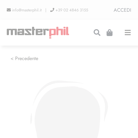
Salta
ACCEDI
info@masterphil.it |
+39 02 4846 3155
al
contenuto
Togg
Navi
PRODUZIONI
< Precedente
LINEA COLLEZIONISMO
FIERE
CONTATTI