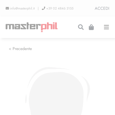
Salta
ACCEDI
info@masterphil.it |
+39 02 4846 3155
al
contenuto
Togg
Navi
PRODUZIONI
< Precedente
LINEA COLLEZIONISMO
FIERE
CONTATTI