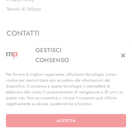
Termini di Utilizzo
CONTATTI
Via Alfieri, 27 - Trezzano Sul Naviglio (MI)
GESTISCI
+39 02 4846 3155
CONSENSO
+39 02 4846 3148
Per fornire le migliori esperienze, utilizziamo tecnologie come i
cookie per memorizzare e/o accedere alle informazioni del
info@masterphil.it
dispositivo. Il consenso a queste tecnologie ci permetterà di
elaborare dati come il comportamento di navigazione o ID unici su
questo sito. Non acconsentire o ritirare il consenso può influire
negativamente su alcune caratteristiche e funzioni.
ACCETTA
© 2026 | All Rights Reserved | Powered by
Ramdac