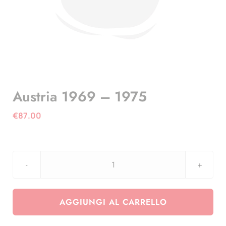
Austria 1969 – 1975
€
87.00
Austria
1969
-
AGGIUNGI AL CARRELLO
1975
quantità