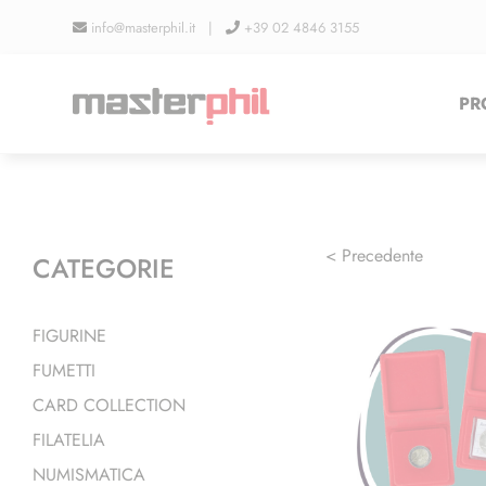
Salta
info@masterphil.it |
+39 02 4846 3155
al
contenuto
PR
< Precedente
CATEGORIE
FIGURINE
FUMETTI
CARD COLLECTION
FILATELIA
NUMISMATICA