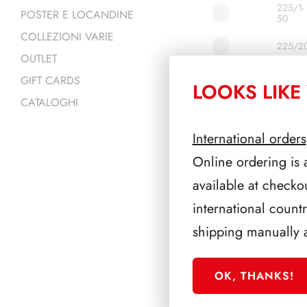
225/1-
POSTER E LOCANDINE
50
COLLEZIONI VARIE
225/2
OUTLET
225/5
GIFT CARDS
LOOKS LIKE 
CATALOGHI
225/O
International orders
225/C
Online ordering is 
225/1L
available at checko
international count
shipping manually 
OK, THANKS!