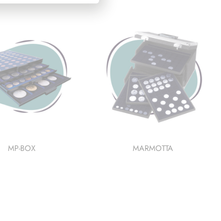
pz.
10
quantità
pz.
quantità
MP-BOX
MARMOTTA