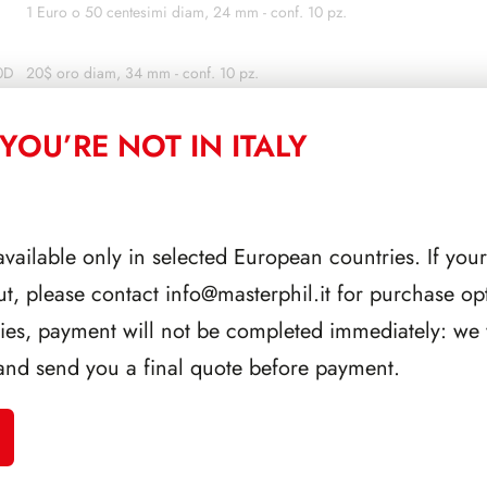
1 Euro o 50 centesimi diam, 24 mm - conf. 10 pz.
0D
20$ oro diam, 34 mm - conf. 10 pz.
00A
500 L. Arg. diam. 29 mm - conf. 10 pz.
YOU’RE NOT IN ITALY
Z
Oncia Americana Arg. diam, 41 mm - conf. 10 pz.
ERT
Per moneta certificata mm 47 x 47 - conf. 10 pz.
available only in selected European countries. If your
1 Lingotto d'argento mm 27 x 47- conf. 10 pz.
ut, please contact
info@masterphil.it
for purchase opt
ries, payment will not be completed immediately: we w
AGGIUNGI AL CARRE
and send you a final quote before payment.