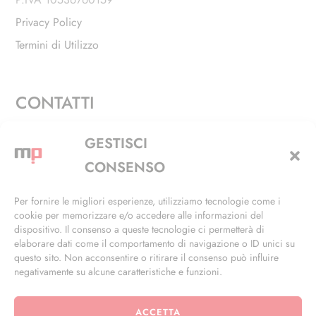
Privacy Policy
Termini di Utilizzo
CONTATTI
Via Alfieri, 27 - Trezzano Sul Naviglio (MI)
GESTISCI
+39 02 4846 3155
CONSENSO
+39 02 4846 3148
Per fornire le migliori esperienze, utilizziamo tecnologie come i
cookie per memorizzare e/o accedere alle informazioni del
info@masterphil.it
dispositivo. Il consenso a queste tecnologie ci permetterà di
elaborare dati come il comportamento di navigazione o ID unici su
questo sito. Non acconsentire o ritirare il consenso può influire
negativamente su alcune caratteristiche e funzioni.
ACCETTA