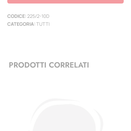
10$
oro
CODICE:
225/2-10D
diam,
CATEGORIA:
TUTTI
26mm
-
conf.
10
pz.
PRODOTTI CORRELATI
quantità