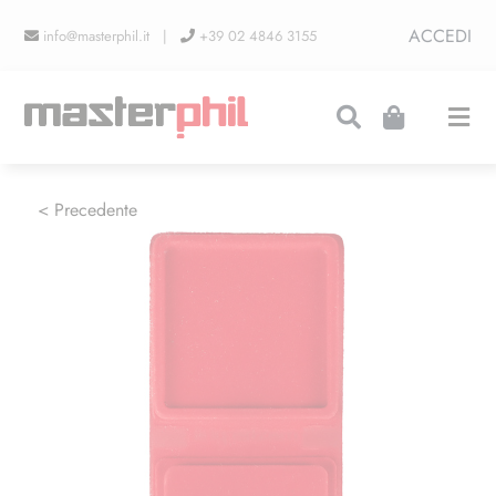
Salta
ACCEDI
info@masterphil.it |
+39 02 4846 3155
al
contenuto
Togg
Navi
PRODUZIONI
< Precedente
LINEA COLLEZIONISMO
FIERE
CONTATTI