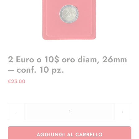
2 Euro o 10$ oro diam, 26mm
– conf. 10 pz.
€
23.00
2
Euro
o
AGGIUNGI AL CARRELLO